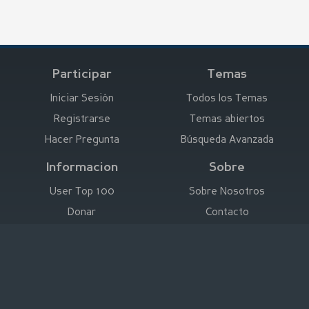
Participar
Temas
Iniciar Sesión
Todos los Temas
Registrarse
Temas abiertos
Hacer Pregunta
Búsqueda Avanzada
Informacion
Sobre
User Top 100
Sobre Nosotros
Donar
Contacto
Anunciar aquí
Empresa
Deutsch
|
English
|
Español
|
Français
Aviso Legal
|
Términos de Uso
Declaración de Protección de Datos
|
Empresa