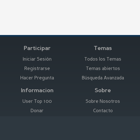
Participar
Temas
Iniciar Sesión
Todos los Temas
Registrarse
Temas abiertos
Hacer Pregunta
Búsqueda Avanzada
Informacion
Sobre
User Top 100
Sobre Nosotros
Donar
Contacto
Anunciar aquí
Empresa
Deutsch
|
English
|
Español
|
Français