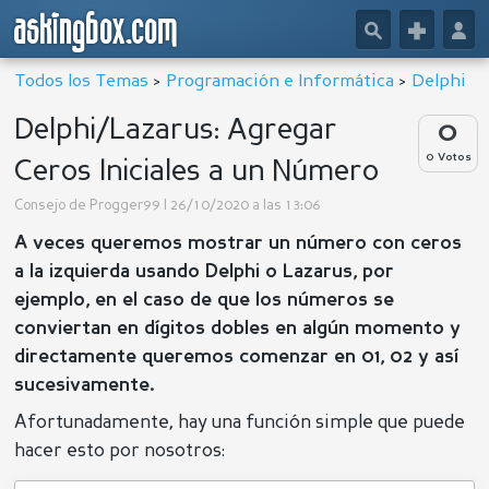
askingbox.com
🔎
+
👤
Todos los Temas
>
Programación e Informática
>
Delphi
Delphi/Lazarus: Agregar
0
0 Votos
Ceros Iniciales a un Número
Consejo de
Progger99
| 26/10/2020 a las 13:06
A veces queremos mostrar un número con ceros
a la izquierda usando Delphi o Lazarus, por
ejemplo, en el caso de que los números se
conviertan en dígitos dobles en algún momento y
directamente queremos comenzar en 01, 02 y así
sucesivamente.
Afortunadamente, hay una función simple que puede
hacer esto por nosotros: