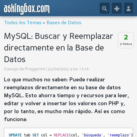
askingbox.com
🔎
+
👤
Todos los Temas
>
Bases de Datos
MySQL: Buscar y Reemplazar
2
2 Votos
directamente en la Base de
Datos
Consejo de
Progger99
| 22/04/2022 a las 13:18
Lo que muchos no saben: Puede realizar
reemplazos directamente en su base de datos
MySQL. Esto ahorra tiempo y recursos para leer,
editar y volver a insertar los valores con PHP y,
por lo tanto, es mucho más rápido. Así es como
funciona:
UPDATE
tab 
SET
col = 
REPLACE
(col, 
'búsqueda'
, 
'reemplazo'
);