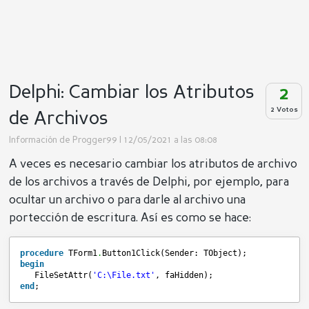
Delphi: Cambiar los Atributos
2
2 Votos
de Archivos
Información de
Progger99
| 12/05/2021 a las 08:08
A veces es necesario cambiar los atributos de archivo
de los archivos a través de Delphi, por ejemplo, para
ocultar un archivo o para darle al archivo una
portección de escritura. Así es como se hace:
procedure
TForm1
.
Button1Click(Sender: TObject);
begin
FileSetAttr(
'C:\File.txt'
, faHidden);
end
;