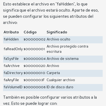
Esto establece el archivo en "faHidden", lo que
significa que el archivo estará oculto. Aparte de eso,
se pueden configurar los siguientes atributos del
archivo:
Atributo
Código
Significado
faHidden
$00000002
Archivo oculto
Archivo protegido contra
faReadOnly
$00000001
escritura
faSysFile
$00000004
Archivo de sistema
faArchive
$00000020
Archivo
faDirectory
$00000010
Carpeta
faAnyFile
$0000003F
Cualquier archivo
faVolumeID
$00000008
ID de disco duro
También es posible configurar varios atributos a la
vez. Esto se puede lograr con: