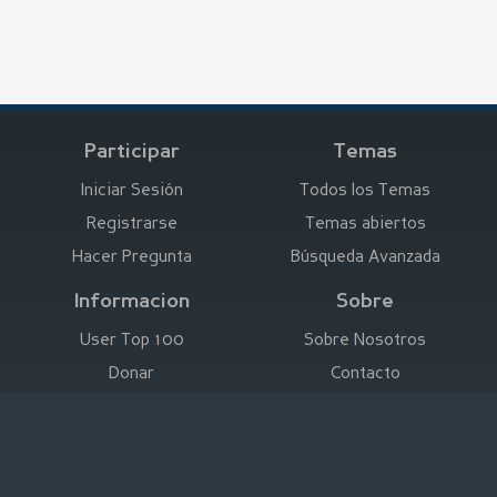
Participar
Temas
Iniciar Sesión
Todos los Temas
Registrarse
Temas abiertos
Hacer Pregunta
Búsqueda Avanzada
Informacion
Sobre
User Top 100
Sobre Nosotros
Donar
Contacto
Anunciar aquí
Empresa
Deutsch
|
English
|
Español
|
Français
Aviso Legal
|
Términos de Uso