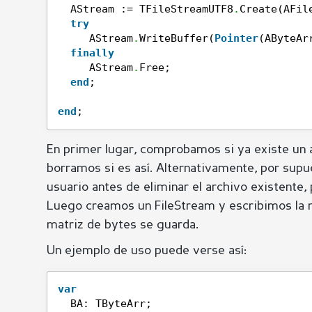
AStream := TFileStreamUTF8
.
Create(AFil
try
AStream
.
WriteBuffer(
Pointer
(AByteAr
finally
AStream
.
Free;
end
;
end
;
En primer lugar, comprobamos si ya existe un 
borramos si es así. Alternativamente, por sup
usuario antes de eliminar el archivo existente, 
Luego creamos un FileStream y escribimos la ma
matriz de bytes se guarda.
Un ejemplo de uso puede verse así:
var
BA: TByteArr;