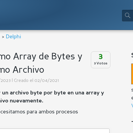
a
>
Delphi
mo Array de Bytes y
3
3 Votos
mo Archivo
2/2023 | Creado el 02/04/2021
r un archivo byte por byte en una array y
chivo nuevamente.
necesitamos para ambos procesos