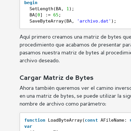
begin
SetLength(BA, 
1
);
BA[
0
] := 
65
;
SaveByteArray(BA, 
'archivo.dat'
);
Aquí primero creamos una matriz de bytes que
procedimiento que acabamos de presentar par
pasamos nuestra matriz de bytes al procedim
archivo deseado.
Cargar Matriz de Bytes
Ahora también queremos ver el camino inverso.
en una matriz de bytes, se puede utilizar la si
nombre de archivo como parámetro:
function
LoadByteArray(
const
AFileName: 
var