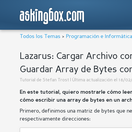
askingbox.com
Todos los Temas
>
Programación e Informátic
Lazarus: Cargar Archivo co
Guardar Array de Bytes co
Tutorial de
Stefan Trost
| Última actualización el 18/0
En este tutorial, quiero mostrarle cómo lee
cómo escribir una array de bytes en un ar
Primero, definimos una matriz de bytes que 
respectivamente direcciones: