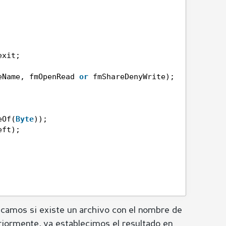
exit;
eName, fmOpenRead 
or
fmShareDenyWrite);
eOf(
Byte
));
eft);
camos si existe un archivo con el nombre de
riormente, ya establecimos el resultado en