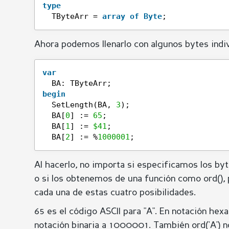
type
TByteArr = 
array
of
Byte
;
Ahora podemos llenarlo con algunos bytes indiv
var
BA: TByteArr;
begin
SetLength(BA, 
3
);
BA[
0
] := 
65
;
BA[
1
] := 
$41
;
BA[
2
] := %
1000001
;
Al hacerlo, no importa si especificamos los by
o si los obtenemos de una función como ord(),
cada una de estas cuatro posibilidades.
65 es el código ASCII para "A". En notación he
notación binaria a 1000001. También ord('A') nos