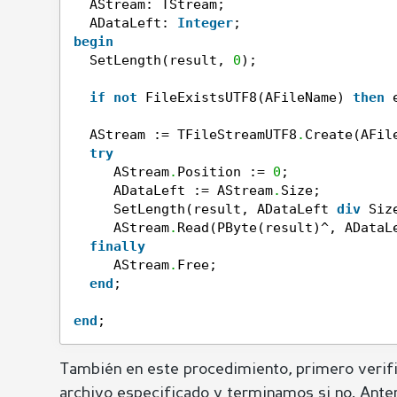
AStream: TStream;
ADataLeft: 
Integer
;
begin
SetLength(result, 
0
);
if
not
FileExistsUTF8(AFileName) 
then
AStream := TFileStreamUTF8
.
Create(AFil
try
AStream
.
Position := 
0
;
ADataLeft := AStream
.
Size;
SetLength(result, ADataLeft 
div
Siz
AStream
.
Read(PByte(result)^, ADataL
finally
AStream
.
Free;
end
;
end
;
También en este procedimiento, primero verifi
archivo especificado y terminamos si no. Ante