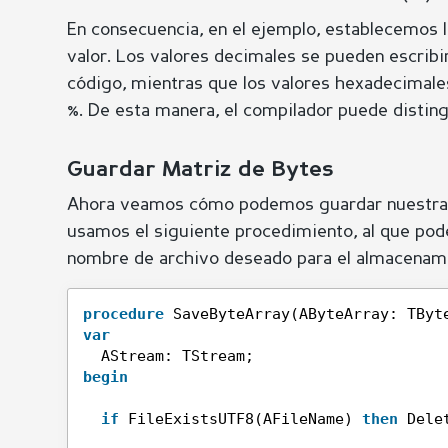
En consecuencia, en el ejemplo, establecemos l
valor. Los valores decimales se pueden escrib
código, mientras que los valores hexadecimale
%. De esta manera, el compilador puede distin
Guardar Matriz de Bytes
Ahora veamos cómo podemos guardar nuestra m
usamos el siguiente procedimiento, al que po
nombre de archivo deseado para el almacenam
procedure
SaveByteArray(AByteArray: TByt
var
AStream: TStream;
begin
if
FileExistsUTF8(AFileName) 
then
Dele