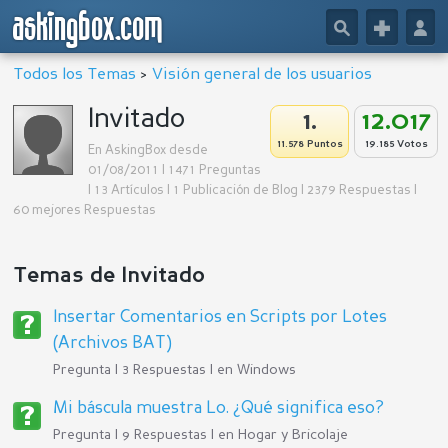
askingbox.com
🔎
+
👤
Todos los Temas
>
Visión general de los usuarios
Invitado
1.
12.017
11.578 Puntos
19.185 Votos
En AskingBox desde
01/08/2011 | 1471 Preguntas
| 13 Artículos | 1 Publicación de Blog | 2379 Respuestas |
60 mejores Respuestas
Temas de Invitado
Insertar Comentarios en Scripts por Lotes
(Archivos BAT)
Pregunta | 3 Respuestas | en
Windows
Mi báscula muestra Lo. ¿Qué significa eso?
Pregunta | 9 Respuestas | en
Hogar y Bricolaje