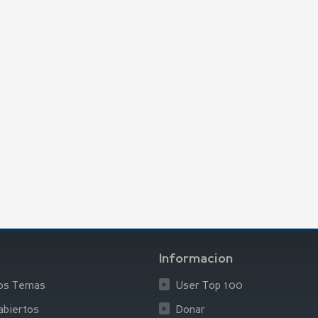
Informacion
los Temas
User Top 100
biertos
Donar