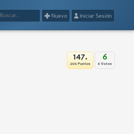
+
👤
Nuevo
Iniciar Sesión
147.
6
205 Puntos
6 Votos