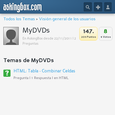
askingbox.com
🔎
+
👤
Todos los Temas
>
Visión general de los usuarios
MyDVDs
147.
8
205 Puntos
8 Votos
En AskingBox desde 22/11/2011 | 2
Preguntas
Temas de MyDVDs
HTML: Tabla - Combinar Celdas
Pregunta | 1 Respuesta | en
HTML