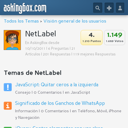
askingbox.com
🔎
+
👤
Todos los Temas
>
Visión general de los usuarios
NetLabel
4.
1.149
1.210 Puntos
1.689 Votos
En AskingBox desde
10/10/2011 | 6 Preguntas | 21
Artículos | 201 Respuestas | 119 mejores Respuestas
Temas de NetLabel
JavaScript: Quitar ceros a la izquierda
Consejo | 0 Comentarios | en
JavaScript
Significado de los Ganchos de WhatsApp
Información | 0 Comentarios | en
Teléfono, Móvil, iPhone
y Navegación