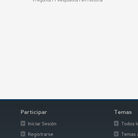
Pregunta | 1 Respuesta | en
Historia
Participar
Temas
Iniciar Sesión
Todos 
Registrarse
Temas a