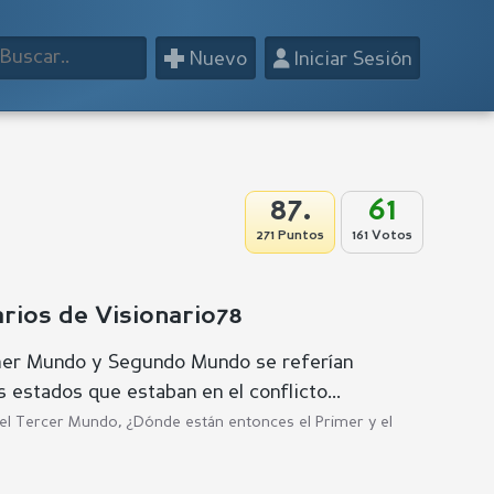
+
👤
Nuevo
Iniciar Sesión
87.
61
271 Puntos
161 Votos
ios de Visionario78
mer Mundo y Segundo Mundo se referían
s estados que estaban en el conflicto...
s el Tercer Mundo, ¿Dónde están entonces el Primer y el