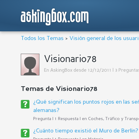
askingbox.com
Todos los Temas
>
Visión general de los usuar
Visionario78
En AskingBox desde 12/12/2011 | 3 Pregunta
Temas de Visionario78
¿Qué significan los puntos rojos en las se
alemanas?
Pregunta | 1 Respuesta | en
Coches, Tráfico y Transp
¿Cuánto tiempo existió el Muro de Berlín?