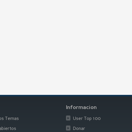
Informacion
los Temas
User Top 100
biertos
Donar