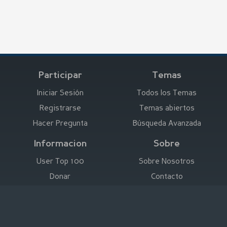
Participar
Temas
Iniciar Sesión
Todos los Temas
Registrarse
Temas abiertos
Hacer Pregunta
Búsqueda Avanzada
Informacion
Sobre
User Top 100
Sobre Nosotros
Donar
Contacto
Anunciar aquí
Empresa
Deutsch
|
English
|
Español
|
Français
Aviso Legal
|
Términos de Uso