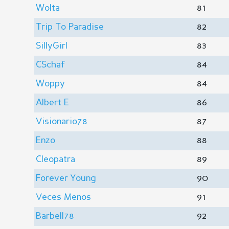
Wolta
81
Trip To Paradise
82
SillyGirl
83
CSchaf
84
Woppy
84
Albert E
86
Visionario78
87
Enzo
88
Cleopatra
89
Forever Young
90
Veces Menos
91
Barbell78
92