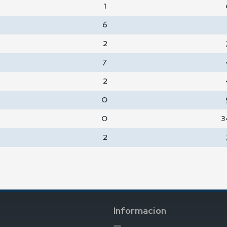
1
6
2
7
2
0
0
3
2
Informacion