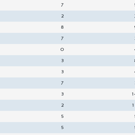
7
2
8
7
0
3
3
7
3
1
2
1
5
5