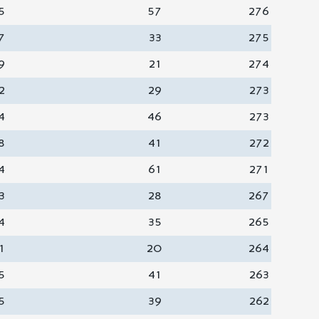
5
57
276
7
33
275
9
21
274
2
29
273
4
46
273
8
41
272
4
61
271
3
28
267
4
35
265
1
20
264
5
41
263
5
39
262