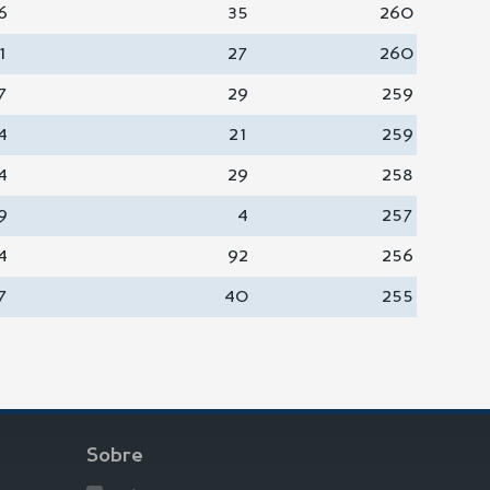
6
35
260
1
27
260
7
29
259
4
21
259
4
29
258
9
4
257
4
92
256
7
40
255
Sobre