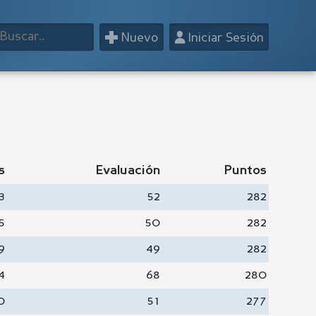
+
👤
Nuevo
Iniciar Sesión
s
Evaluación
Puntos
3
52
282
5
50
282
9
49
282
4
68
280
0
51
277