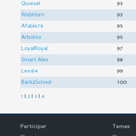
Quiesel
93
WebHorn
93
Afable78
95
Arbolito
95
LoyalRoyal
97
Smart Alex
98
Lexi64
99
Back2School
100
1
|
2
|
3
|
4
Participar
Temas