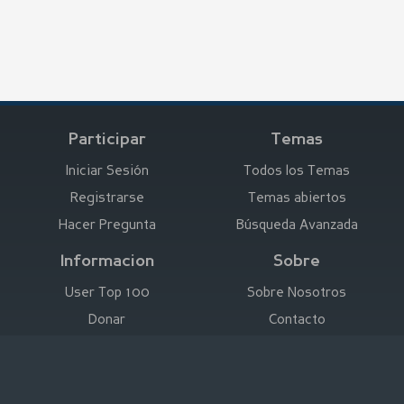
Participar
Temas
Iniciar Sesión
Todos los Temas
Registrarse
Temas abiertos
Hacer Pregunta
Búsqueda Avanzada
Informacion
Sobre
User Top 100
Sobre Nosotros
Donar
Contacto
Anunciar aquí
Empresa
Deutsch
|
English
|
Español
|
Français