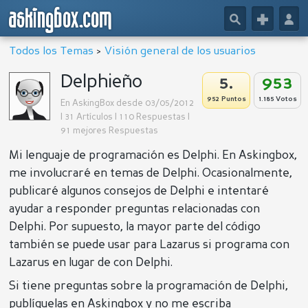
askingbox.com
🔎
+
👤
Todos los Temas
>
Visión general de los usuarios
Delphieño
5.
953
952 Puntos
1.185 Votos
En AskingBox desde 03/05/2012
| 31 Artículos | 110 Respuestas |
91 mejores Respuestas
Mi lenguaje de programación es Delphi. En Askingbox,
me involucraré en temas de Delphi. Ocasionalmente,
publicaré algunos consejos de Delphi e intentaré
ayudar a responder preguntas relacionadas con
Delphi. Por supuesto, la mayor parte del código
también se puede usar para Lazarus si programa con
Lazarus en lugar de con Delphi.
Si tiene preguntas sobre la programación de Delphi,
publíquelas en Askingbox y no me escriba