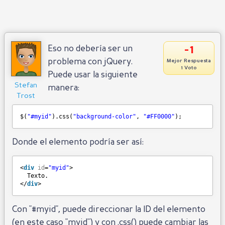
-1
Eso no debería ser un
problema con jQuery.
Mejor Respuesta
1 Voto
Puede usar la siguiente
Stefan
manera:
Trost
$(
"#myid"
).css(
"background-color"
, 
"#FF0000"
);
Donde el elemento podría ser así:
<
div
id
=
"myid"
>
Texto.
</
div
>
Con "#myid", puede direccionar la ID del elemento
(en este caso "myid") y con .css() puede cambiar las