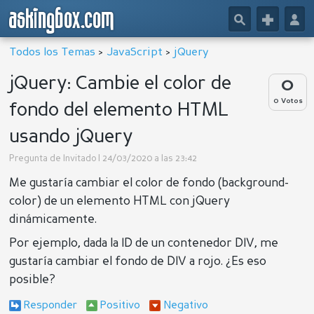
askingbox.com
🔎
+
👤
Todos los Temas
>
JavaScript
>
jQuery
jQuery: Cambie el color de
0
0 Votos
fondo del elemento HTML
usando jQuery
Pregunta de
Invitado
| 24/03/2020 a las 23:42
Me gustaría cambiar el color de fondo (background-
color) de un elemento HTML con jQuery
dinámicamente.
Por ejemplo, dada la ID de un contenedor DIV, me
gustaría cambiar el fondo de DIV a rojo. ¿Es eso
posible?