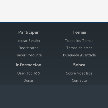
Participar
Temas
Iniciar Sesión
Todos los Temas
Registrarse
Temas abiertos
Hacer Pregunta
Búsqueda Avanzada
Informacion
Sobre
User Top 100
Sobre Nosotros
Donar
Contacto
Anunciar aquí
Empresa
Deutsch
|
English
|
Español
|
Français
Aviso Legal
|
Términos de Uso